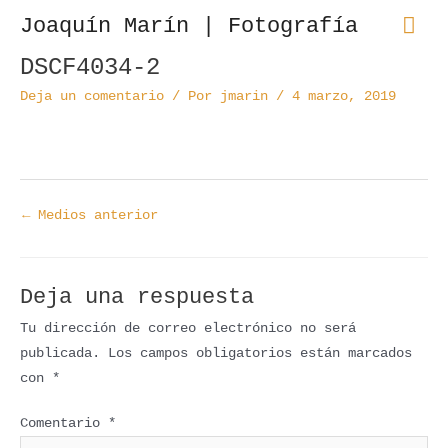
Ir
Men
Joaquín Marín | Fotografía
al
pri
contenido
DSCF4034-2
Navegación
de
Deja un comentario
/ Por
jmarin
/
4 marzo, 2019
entradas
←
Medios anterior
Deja una respuesta
Tu dirección de correo electrónico no será
publicada.
Los campos obligatorios están marcados
con
*
Comentario
*